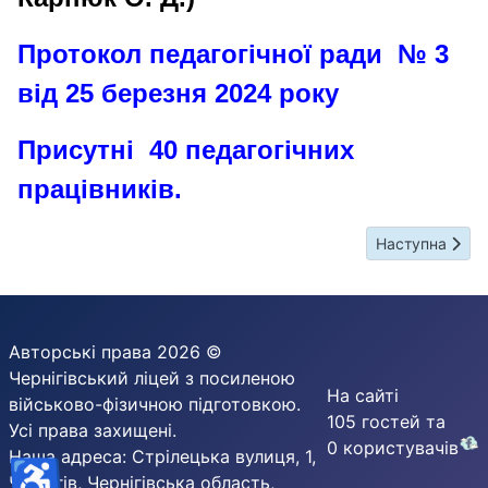
Протокол педагогічної ради № 3
від 25 березня 2024 року
Присутні 40 педагогічних
працівників.
Наступна статт
Наступна
Авторські права 2026 ©
Чернігівський ліцей з посиленою
На сайті
військово-фізичною підготовкою.
105 гостей та
Усі права захищені.
0 користувачів
Наша адреса: Стрілецька вулиця, 1,
♿
Чернігів, Чернігівська область,