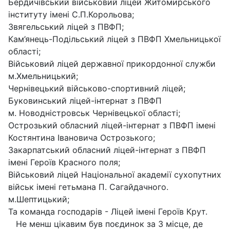
Бердичівський військовий ліцей Житомирського
інституту імені С.П.Корольова;
Звягельський ліцей з ПВФП;
Кам’янець-Подільський ліцей з ПВФП Хмельницької
області;
Військовий ліцей державної прикордонної служби
м.Хмельницький;
Чернівецький військово-спортивний ліцей;
Буковинський ліцей-інтернат з ПВФП
м. Новодністровськ Чернівецької області;
Острозький обласний ліцей-інтернат з ПВФП імені
Костянтина Івановича Острозького;
Закарпатський обласний ліцей-інтернат з ПВФП
імені Героїв Красного поля;
Військовий ліцей Національної академії сухопутних
військ імені гетьмана П. Сагайдачного.
м.Шептицький;
Та команда господарів - Ліцей імені Героїв Крут.
Не менш цікавим був поєдинок за 3 місце, де