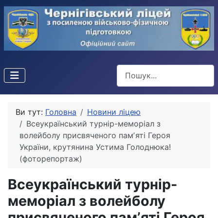
Пошук
Ви тут:
Головна
Новини ліцею
Всеукраїнський турнір-меморіал з
волейболу присвяченого памʼяті Героя
України, крутянина Устима Голоднюка!
(фоторепортаж)
Всеукраїнський турнір-
меморіал з волейболу
присвяченого памʼяті Героя