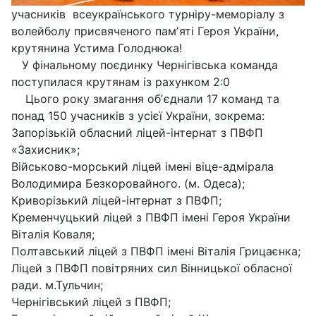
учасників всеукраїнського турніру-меморіалу з
волейболу присвяченого памʼяті Героя України,
крутянина Устима Голоднюка!
У фінальному поєдинку Чернігівська команда
поступилася крутянам із рахунком 2:0
Цього року змагання обʼєднали 17 команд та
понад 150 учасників з усієї України, зокрема:
Запорізькій обласний ліцей-інтернат з ПВФП
«Захисник»;
Військово-морський ліцей імені віце-адмірала
Володимира Безкоровайного. (м. Одеса);
Криворізький ліцей-інтернат з ПВФП;
Кременчуцький ліцей з ПВФП імені Героя України
Віталія Коваля;
Полтавський ліцей з ПВФП імені Віталія Грицаєнка;
Ліцей з ПВФП повітряних сил Вінницької обласної
ради. м.Тульчин;
Чернігівський ліцей з ПВФП;