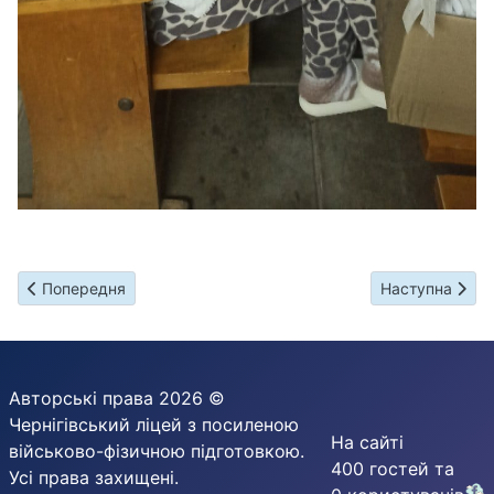
Попередня стаття: Національний тиждень читання
Наступна статт
Попередня
Наступна
Авторські права 2026 ©
Чернігівський ліцей з посиленою
На сайті
військово-фізичною підготовкою.
400 гостей та
Усі права захищені.