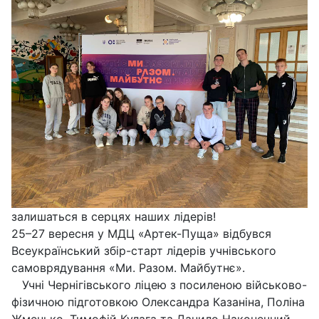
залишаться в серцях наших лідерів!
25–27 вересня у МДЦ «Артек-Пуща» відбувся
Всеукраїнський збір-старт лідерів учнівського
самоврядування «Ми. Разом. Майбутнє».
Учні Чернігівського ліцею з посиленою військово-
фізичною підготовкою Олександра Казаніна, Поліна
Жменько, Тимофій Кулага та Данило Наконечний –